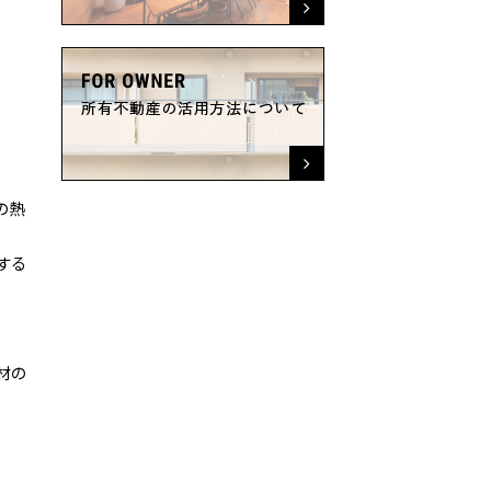
の熱
する
材の