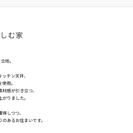
しむ家
な立地。
キッチン天井、
を使用。
素材感が引き立つ、
上がりました。
確保しつつ、
りのあるお住まいです。