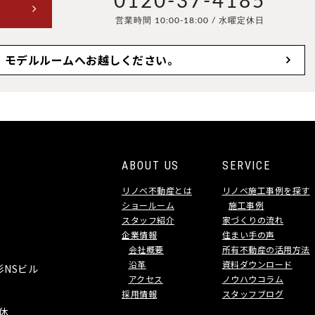
0120-37-4185
営業時間 10:00-18:00 / 水曜定休日
、モデルルームへお越しください。
ABOUT US
SERVICE
リノベ不動産とは
リノベ施工事例を探す
ショールーム
施工事例
スタッフ紹介
家づくりの流れ
企業情報
住まい手の声
会社概要
所有不動産の活用方法
沿革
資料ダウンロード
杉NSビル
アクセス
ノウハウコラム
採用情報
スタッフブログ
定休