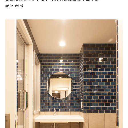
#60〜69㎡