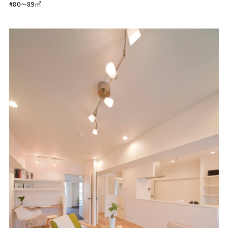
#80〜89㎡