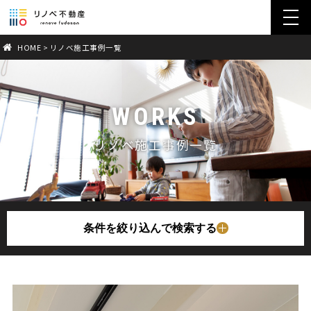
toggl
navig
HOME
>
リノベ施工事例一覧
WORKS
リノベ施工事例一覧
条件を絞り込んで検索する