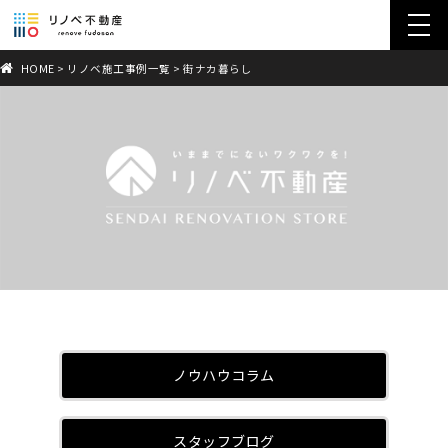
toggl
navig
HOME
>
リノベ施工事例一覧
>
街ナカ暮らし
ノウハウコラム
スタッフブログ