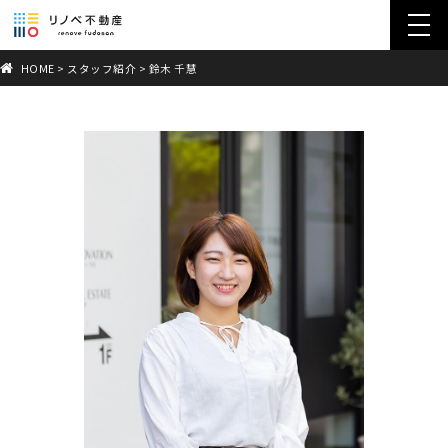
toggl
navig
HOME
>
スタッフ紹介
>
鈴木 千慧