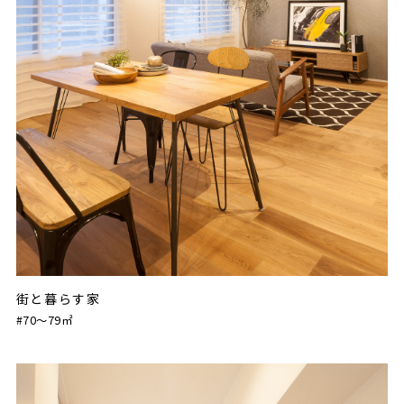
街と暮らす家
#70〜79㎡