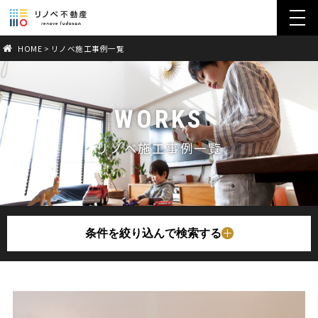
toggl
navig
HOME
>
リノベ施工事例一覧
WORKS
リノベ施工事例一覧
条件を絞り込んで検索する