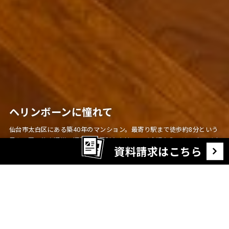
ヘリンボーンに憧れて
仙台市太白区にある築40年のマンション。最寄り駅まで徒歩約8分という
日々の買い物や通学・通勤にも便利な立地に、ご夫婦ならではのオリジナ
資料請求はこちら
リティが詰まった、趣味の写真が「映える」お住まいが完成しました。