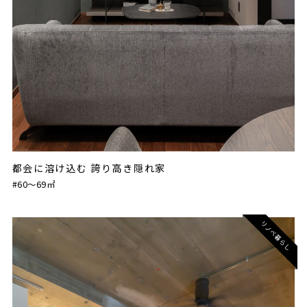
都会に溶け込む 誇り高き隠れ家
#60〜69㎡
リノベ暮らし