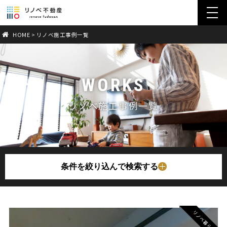
toggl
navig
HOME
>
リノベ施工事例一覧
WORKS
リノベ施工事例一覧
条件を絞り込んで検索する
リノベ暮らし