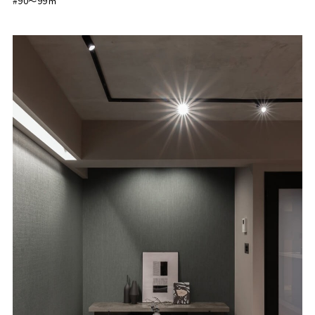
#90〜99㎡