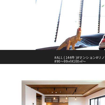
#ALL ( 144件 )
#マンション
#リ
#90〜99㎡
#100㎡〜