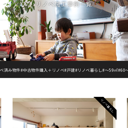
リノベ施工事例一覧
ノベ済み物件
#中古物件購入＋リノベ
#戸建
#リノベ暮らし
#〜59㎡
#60
リノベ暮らし