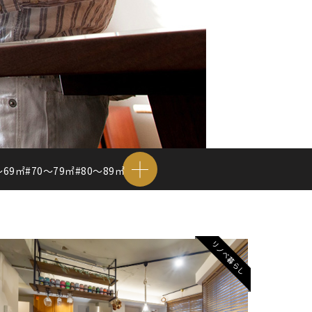
〜69㎡
#70〜79㎡
#80〜89㎡
リノベ暮らし