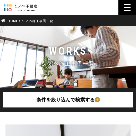
toggl
navig
HOME
>
リノベ施工事例一覧
WORKS
リノベ施工事例一覧
条件を絞り込んで検索する