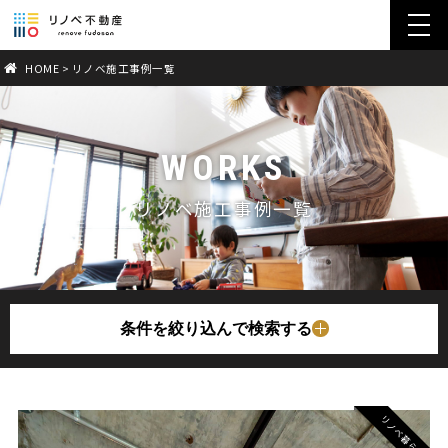
toggl
navig
HOME
>
リノベ施工事例一覧
WORKS
リノベ施工事例一覧
条件を絞り込んで検索する
リノベ暮らし